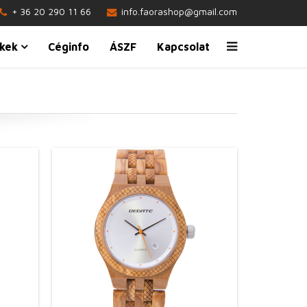
+ 36 20 290 11 66
info.faorashop@gmail.com
kek
Céginfo
ÁSZF
Kapcsolat