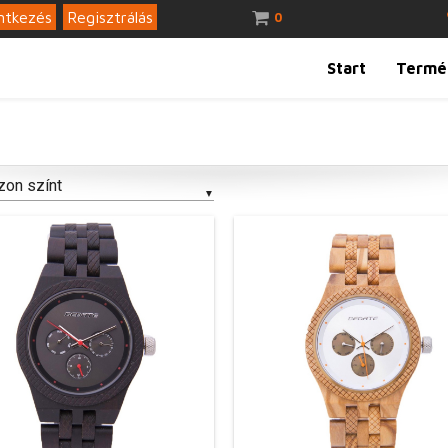
ntkezés
Regisztrálás
0
Start
Termé
zon színt