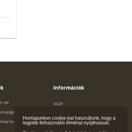
ek
Információk
11 66
ÁSZF
rashop@gmail.com
Céginfo
Honlapunkon cookie-kat használunk, hogy a
shop.hu
Kapcsolat
legjobb felhasználói élményt nyújthassuk.