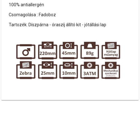
100% antiallergén
Csomagolása : Fadoboz
Tartozék: Díszpárna - óraszíj állító kit - jótállási lap