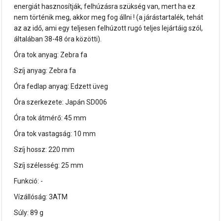
energiát hasznosítják, felhúzásra szükség van, mert ha ez
nem történik meg, akkor meg fog állni ! (a járástartalék, tehát
az az idő, ami egy teljesen felhúzott rugó teljes lejártáig szól,
általában 38-48 óra közötti).
Óra tok anyag: Zebra fa
Szíj anyag: Zebra fa
Óra fedlap anyag: Edzett üveg
Óra szerkezete: Japán SD006
Óra tok átmérő: 45 mm
Óra tok vastagság: 10 mm
Szíj hossz: 220 mm
Szíj szélesség: 25 mm
Funkció: -
Vízállóság: 3ATM
Súly: 89 g