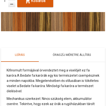
Kosárba
remove
LEÍRÁS
ÓRASZÍJ MÉRETRE ÁLLÍTÁS
Kifinomult formájával örvendeztet meg a viselőjét ez fa
karóra.A Bedate fa karórák egy kis természetet csempésznek
a minden napokba. Megjelenésében és stílusában is tökéletes
viselet a Bedate fa karóra. Minőségi fa karóra a természet
ölelésével.
Mechanikus szerkezet: Nincs szükség elem, akkumulátor
cserére. Tekintve, hogy ezek az órák a rugóházukban tárolt