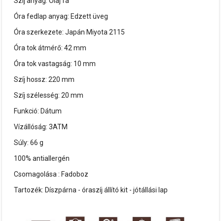
Szíj anyag: Olaj fa
Óra fedlap anyag: Edzett üveg
Óra szerkezete: Japán Miyota 2115
Óra tok átmérő: 42 mm
Óra tok vastagság: 10 mm
Szíj hossz: 220 mm
Szíj szélesség: 20 mm
Funkció: Dátum
Vízállóság: 3ATM
Súly: 66 g
100% antiallergén
Csomagolása : Fadoboz
Tartozék: Díszpárna - óraszíj állító kit - jótállási lap