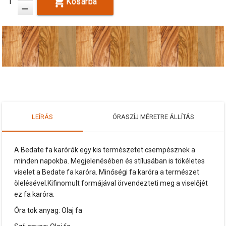
Kosárba
remove
LEÍRÁS
ÓRASZÍJ MÉRETRE ÁLLÍTÁS
A Bedate fa karórák egy kis természetet csempésznek a
minden napokba. Megjelenésében és stílusában is tökéletes
viselet a Bedate fa karóra. Minőségi fa karóra a természet
ölelésével.Kifinomult formájával örvendezteti meg a viselőjét
ez fa karóra.
Óra tok anyag: Olaj fa