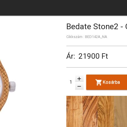
Bedate Stone2 - 
Cikkszám : BED142A_NA
Ár:
21900 Ft
add
Kosárba
remove