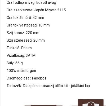
Óra fedlap anyag: Edzett üveg
Óra szerkezete: Japán Miyota 2115
Óra tok átmérő: 42 mm
Óra tok vastagság: 10 mm
Szíj hossz: 220 mm
Szíj szélesség: 20 mm
Funkció: Dátum
Vízállóság: 3ATM
Súly: 66 g
100% antiallergén
Csomagolása : Fadoboz
Tartozék: Díszpárna - óraszíj állító kit - jótállási lap