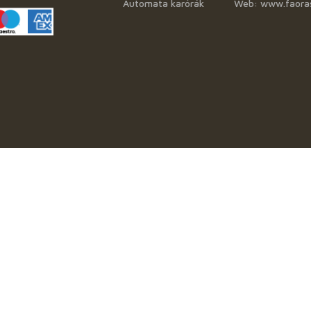
Automata karórák
Web: www.faora