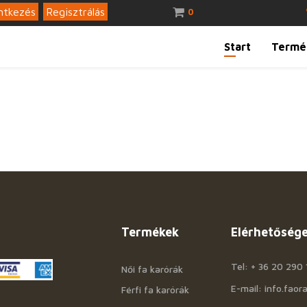
ntkezés
Regisztrálás
0
Start
Termé
Termékek
Elérhetőség
Tel: + 36 20 290 
Női fa karórák
E-mail: info.fao
Férfi fa karórák