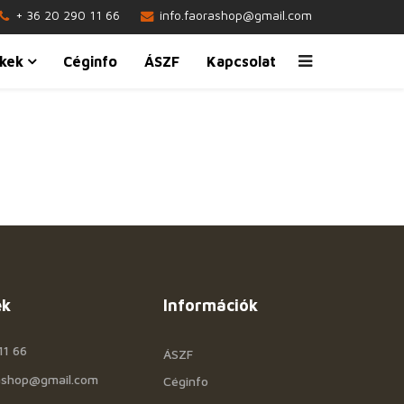
+ 36 20 290 11 66
info.faorashop@gmail.com
kek
Céginfo
ÁSZF
Kapcsolat
ek
Információk
11 66
ÁSZF
rashop@gmail.com
Céginfo