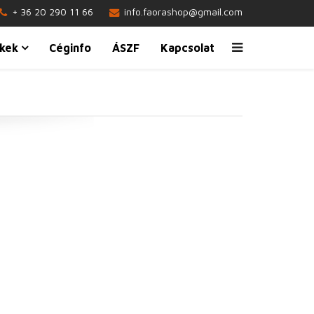
+ 36 20 290 11 66
info.faorashop@gmail.com
kek
Céginfo
ÁSZF
Kapcsolat