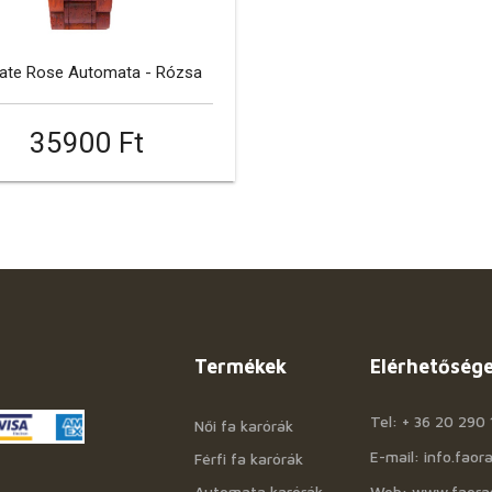
ate Rose Automata - Rózsa
35900 Ft
Termékek
Elérhetőség
Tel: + 36 20 290 
Női fa karórák
E-mail: info.fao
Férfi fa karórák
Automata karórák
Web: www.faora