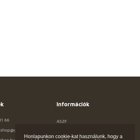
ek
Információk
11 66
ÁSZF
rashop@gmail.com
Céginfo
Honlapunkon cookie-kat használunk, hogy a
shop.hu
Kapcsolat