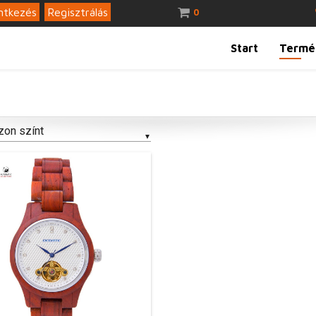
ntkezés
Regisztrálás
0
Start
Termé
zon színt