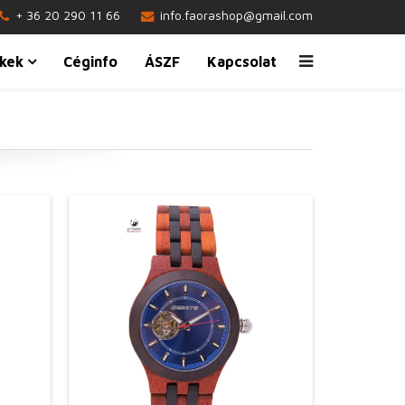
+ 36 20 290 11 66
info.faorashop@gmail.com
kek
Céginfo
ÁSZF
Kapcsolat