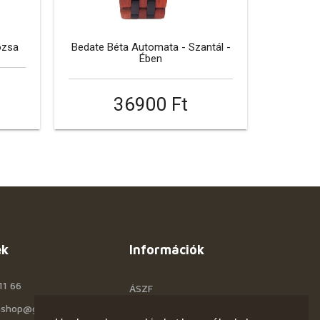
ózsa
Bedate Béta Automata - Szantál -
Ében
36900 Ft
ek
Információk
11 66
ÁSZF
rashop@gmail.com
Céginfo