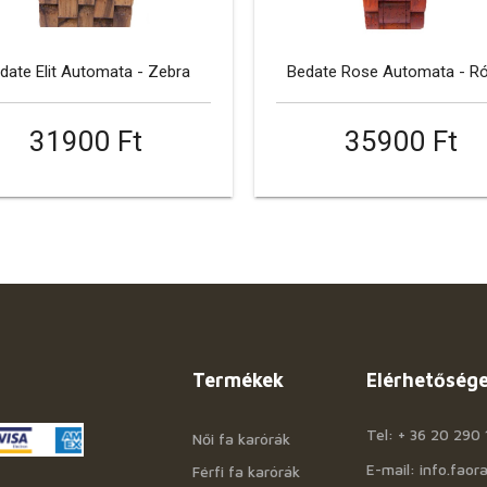
date Elit Automata - Zebra
Bedate Rose Automata - R
31900 Ft
35900 Ft
Termékek
Elérhetőség
Tel: + 36 20 290 
Női fa karórák
E-mail: info.fao
Férfi fa karórák