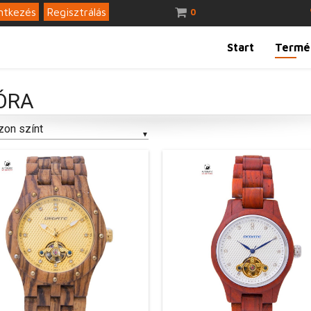
ntkezés
Regisztrálás
0
Start
Termé
ÓRA
zon színt