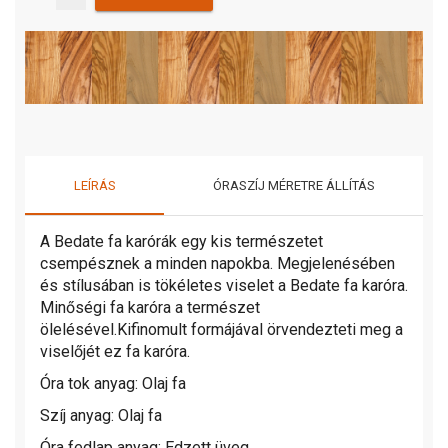
LEÍRÁS
ÓRASZÍJ MÉRETRE ÁLLÍTÁS
A Bedate fa karórák egy kis természetet
csempésznek a minden napokba. Megjelenésében
és stílusában is tökéletes viselet a Bedate fa karóra.
Minőségi fa karóra a természet
ölelésével.Kifinomult formájával örvendezteti meg a
viselőjét ez fa karóra.
Óra tok anyag: Olaj fa
Szíj anyag: Olaj fa
Óra fedlap anyag: Edzett üveg