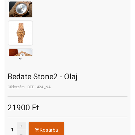
Bedate Stone2 - Olaj
Cikkszám : BED142A_NA
21900 Ft
add
Kosárba
remove