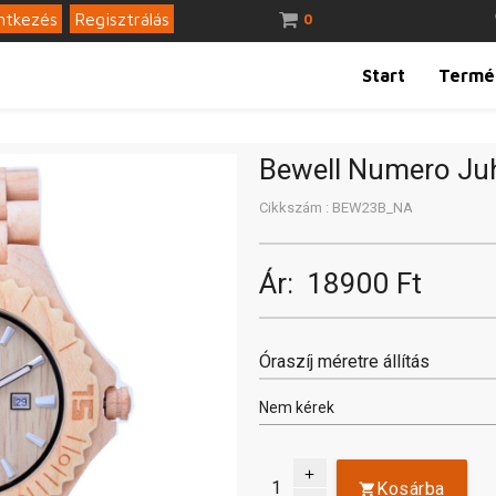
ntkezés
Regisztrálás
0
Start
Termé
Bewell Numero Ju
Cikkszám : BEW23B_NA
Ár:
18900 Ft
Óraszíj méretre állítás
add
Kosárba