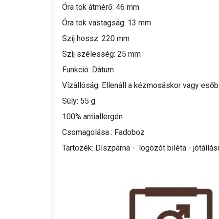
Óra tok átmérő: 46 mm
Óra tok vastagság: 13 mm
Szíj hossz: 220 mm
Szíj szélesség: 25 mm
Funkció: Dátum
Vízállóság:
Ellenáll a kézmosáskor vagy esőb
Súly: 55 g
100% antiallergén
Csomagolása : Fadoboz
Tartozék: Díszpárna - logózót biléta - jótállási