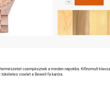
remove
 természetet csempésznek a minden napokba. Kifinomult klasszi
tökéletes viselet a Bewell fa karóra.