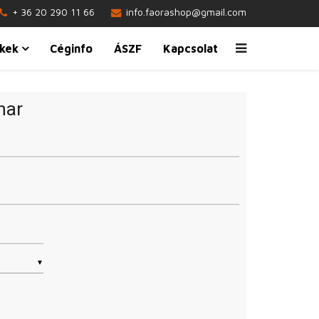
+ 36 20 290 11 66
info.faorashop@gmail.com
kek
Céginfo
ÁSZF
Kapcsolat
har
▼