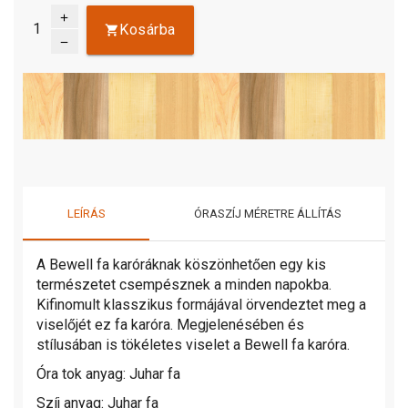
add
Kosárba
remove
LEÍRÁS
ÓRASZÍJ MÉRETRE ÁLLÍTÁS
A Bewell fa karóráknak köszönhetően egy kis
természetet csempésznek a minden napokba.
Kifinomult klasszikus formájával örvendeztet meg a
viselőjét ez fa karóra. Megjelenésében és
stílusában is tökéletes viselet a Bewell fa karóra.
Óra tok anyag: Juhar fa
Szíj anyag: Juhar fa