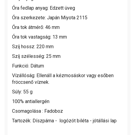
Óra fedlap anyag: Edzett üveg
Óra szerkezete: Japán Miyota 2115
Óra tok átmérő: 46 mm
Óra tok vastagság: 13 mm
Szíj hossz: 220 mm
Szíj szélesség: 25 mm
Funkció: Dátum
Vízállóság:
Ellenáll a kézmosáskor vagy esőben
fröccsenő víznek.
Súly: 55 g
100% antiallergén
Csomagolása : Fadoboz
Tartozék: Díszpárna - logózót biléta - jótállási lap