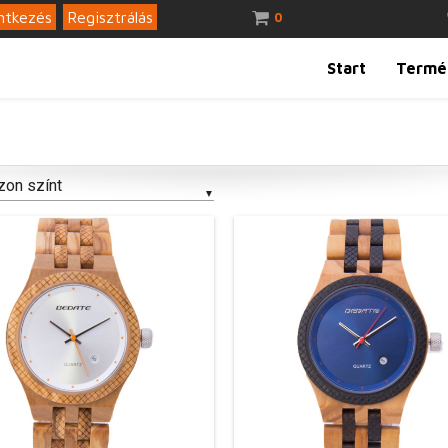
ntkezés
Regisztrálás
0
Start
Termé
zon színt