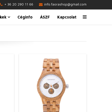
+ 36 20 290 11 66
info.faorashop@gmail.com
kek
Céginfo
ÁSZF
Kapcsolat