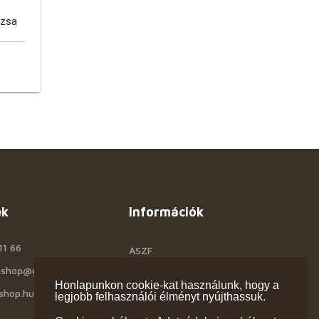
ózsa
ek
Információk
11 66
ÁSZF
rashop@gmail.com
Céginfo
Honlapunkon cookie-kat használunk, hogy a
shop.hu
Kapcsolat
legjobb felhasználói élményt nyújthassuk.